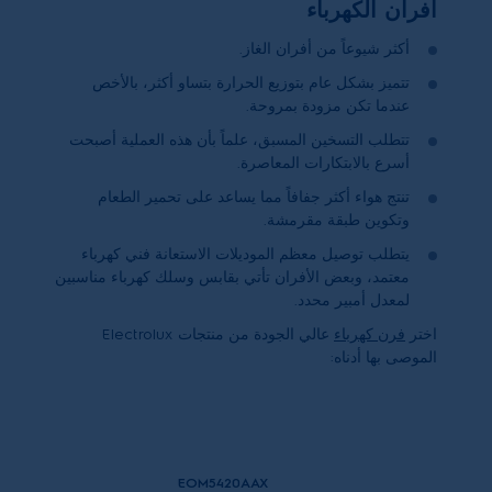
أفران الكهرباء
أكثر شيوعاً من أفران الغاز.
تتميز بشكل عام بتوزيع الحرارة بتساو أكثر، بالأخص
عندما تكن مزودة بمروحة.
تتطلب التسخين المسبق، علماً بأن هذه العملية أصبحت
أسرع بالابتكارات المعاصرة.
تنتج هواء أكثر جفافاً مما يساعد على تحمير الطعام
وتكوين طبقة مقرمشة.
يتطلب توصيل معظم الموديلات الاستعانة فني كهرباء
معتمد، وبعض الأفران تأتي بقابس وسلك كهرباء مناسبين
لمعدل أمبير محدد.
اختر
فرن كهرباء
عالي الجودة من منتجات
Electrolux
الموصى بها أدناه:
EOM5420AAX