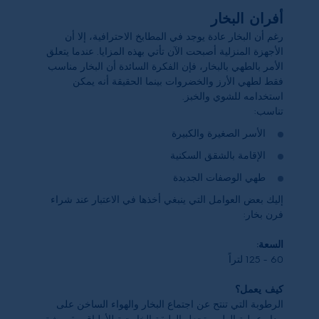
أفران البخار
رغم أن البخار عادة يوجد في المطابخ الاحترافية، إلا أن
الأجهزة المنزلية أصبحت الآن تأتي بهذه المزايا. عندما يتعلق
الأمر بالطهي بالبخار، فإن الفكرة السائدة أن البخار مناسب
فقط لطهي الأرز والخضروات بينما الحقيقة أنه يمكن
استخدامه للشوي والخبز.
تناسب:
الأسر الصغيرة والكبيرة
الإقامة بالشقق السكنية
طهي الوصفات الجديدة
إليك بعض العوامل التي ينبغي أخذها في الاعتبار عند شراء
فرن بخار:
السعة:
60
-
125
لتراً
كيف يعمل؟
الرطوبة التي تنتح عن اجتماع البخار والهواء الساخن على