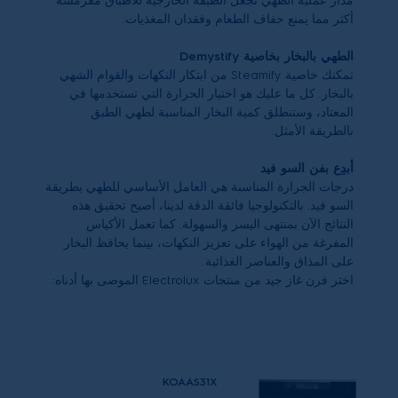
مدار عملية الطهي تجعل الطبقة الخارجية للأطباق مقرمشة
أكثر مما يمنع جفاف الطعام وفقدان المغذيات.
الطهي بالبخار بخاصية Demystify
تمكنك خاصية
Steamify
من ابتكار النكهات والقوام الشهي
بالبخار. كل ما عليك هو اختيار الحرارة التي تستخدمها في
المعتاد، وستنطلق كمية البخار المناسبة لطهي الطبق
بالطريقة الأمثل.
أبدِع بفن السو فيد
درجات الجرارة المناسبة هي العامل الأساسي للطهي بطريقة
السو فيد. بالتكنولوجيا فائقة الدقة لدينا، أصبح تحقيق هذه
النتائج الآن بمنتهى اليسر والسهولة. كما تعمل الأكياس
المفرغة من الهواء على تعزيز النكهات، بينما يحافظ البخار
على المذاق والعناصر الغذائية.
اختر فرن غاز جيد من منتجات
Electrolux
الموصى بها أدناه:
KOAAS31X