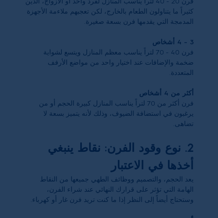
فرن
20
-
40
لتراً يناسب المنازل لفرد واحد أو الأزواج، الذين
كثيراً ما يتناولون الطعام بالخارج، لكن تعجبهم ملاءمة الأجهزة
المدمجة التي يقدمها فرن بسعة صغيرة.
3
-
4
أشخاص
فرن
40
-
70
لتراً يناسب معظم المنازل ويتسع لشواية
ضخمة والإضافات عند اختيار واحد من مواضع الأرفف
المتعددة.
أكثر من
4
أشخاص
فرن أكثر من 70
لتراً يناسب المنازل كبيرة الحجم أو من
يرغبون في استضافة الضيوف، وذلك لأنه يتميز بسعة لا
تضاهى.
2. نوع وقود الفرن: نقاط ينبغي
أخذها في الاعتبار
يعد الحجم، والتصميم ووظائف الطهي جميعها من النقاط
الهامة التي تؤثر على قرارك النهائي عند شراء الفرن،
وستحتاج أيضاً إلى النظر إذا ما كنت تريد فرن غار أو كهرباء.