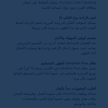
Pyrolytic Self-Cleaning
، يمكنك الحفاظ على لمعان
ونظافة الفرن بدون مواد كيميائية قاسية.
انعم بالراحة ودع الباقي لنا
يمنحك المؤقت القابل للبرمجة المرونة لتنعم بالراحة لضبط
الوقت الذي تود بدء الطهي به ومدة التي تريدها.
مصمم لتوفير السهولة والأمان
تعد القضبان المتداخلة قطعة أخرى من التصميم المدروس
بعناية، حيث تسهل إدخال الأرفف وإخراجها ومعاينة الأطباق
أثناء الطهي.
نظام
UltraFan Plus
للطهي المتساوي
يعمل نظام
UltraFan Plus
في الأفران بسعة
72
لتراً على
توزيع الحرارة بالتساوي في جميع أنحاء الفرن لتستمتع بالنتائج
الشهية بكل مرة.
أطايب المخبوزات تبدأ بالبخار
تساعد وظيفة Steamify على تسوية أفضل، وقرمشة أفضل،
وقلب هش وقوام شهي لجميع أنواع الخبز، والمعجنات،
والكيك والبودينغ.