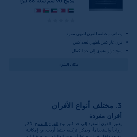
مدمج 90 سم سعة 88 لترًا
وظائف مختلفة للفرن لطهي متنوع.
فرن غاز كبير للطهي لعدد كبير.
سيخ دوار يشوي إلى حد الكمال.
مكان الشرء
3. مختلف أنواع الأفران
أفران مفردة
يعتبر الفرن المفرد إلى حد كبير نوع
الفرن المدمج
الأكثر
رواجاً واستخداماً، ويمكن تركيبه حيثما أردت. مع إمكانية
وضعه داخل خزانة حائط أو تحت الطاولة، تصبح خيارات