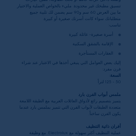
تنسيق مطبخك غير محدودة. مليء بالخواص العملية والاختيار
ما بين العرض
60
سم و
90
سم يضمن لك تلبية جميع
متطلباتك سواء كانت أسرتك صغيرة أو كبيرة.
تناسب:
أسرة صغيرة- عائلة كبيرة
الإقامة بالشقق السكنية
العقارات المستأجرة
إليك بعض العوامل التي ينبغي أخذها في الاعتبار عند شراء
فرن مفرد:
السعة:
50
-
125
لتراً
ملمس أبواب الفرن بارد
يتميز بتصميم رائع لأذواق العائلات العربية مع الطبقة اللامعة
متعددة الطبقات لأبواب الفرن التي تتميز بملمس بارد عندما
يكون الفرن ساخناً.
أفران ذاتية التنظيف
عملية التنظيف أكثر سهولة مع
Electrolux
. مع وظيفة