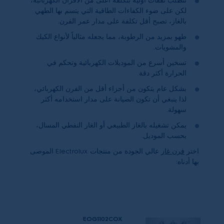
تتطلب نفقات أولية بتكلفة أعلى من الأفران الكهربائية،
لكن على ضوء الكفاءات الطاقية التي يتسم بها الطهي
بالغاز، تصبح أقل تكلفة على مدار عمر الفرن.
طهو بمزيد من الرطوبة، مما يجعله مثالياً لأنواع الكيك
والمشويات.
تسخين أسرع من الموديلات الكهربائية وتحكم في
الحرارة أكثر دقة.
بشكل عام يتكون من أجزاء أقل من الفرن الكهربائي،
لذا ينبغي أن تكون الصيانة على مدار استخدامه أكثر
سهولة.
يمكن تشغيله بالغاز الطبيعي أو الغاز النفطي المسال،
بحسب الموديل.
اختر
فرن غاز
عالي الجودة من منتجات Electrolux
الموصى
بها أدناه:
EOG1102COX