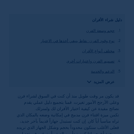
دليل شراء الأفران
حجم وسعة الفرن
نوع وقود الفرن: نقاط ينبغي أخذها في الاعتبار
مختلف أنواع الأفران
تصميم الفرن واعتبارات أخرى
الدعم والخدمة
عرض المزيد
قد يكون مر وقت طويل منذ أن كنت في السوق لشراء فرن
وعلى الأرجح الأمور تغيرت. قمنا بتجميع دليل عملي يقدم
نصائح مفيدة عن كيفية اختيار الأفران لك ولمنزلك.
تكمن ميزة اقتناء فرن مدمج في إمكانية وضعه بالمكان الذي
تراه مناسباً أياً كان. إن كنت تستبدل جهازاً قديماً بآخر جديد،
فعلى الأغلب ستكون محدوداً بحجم وشكل الجهاز الذي تريده.
من جهة أخرى، إذا كنت تبدأ من الصفر أو ترغب في تعديل