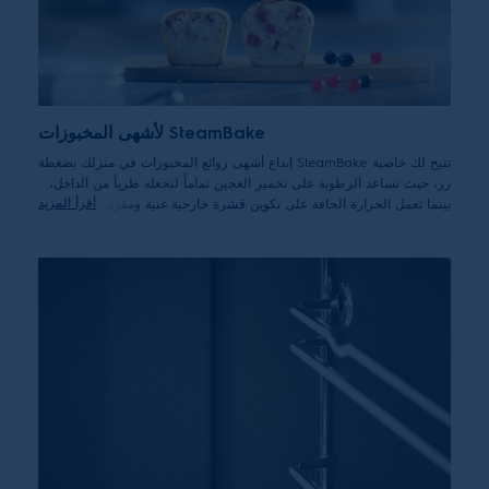
SteamBake لأشهى المخبوزات
تتيح لك خاصية SteamBake إبداع أشهى روائع المخبوزات في منزلك بضغطة
زر، حيث تساعد الرطوبة على تخمير العجين تماماً لتجعله طرياً من الداخل،
أقرأ المزيد
بينما تعمل الحرارة الجافة على تكوين قشرة خارجية غنية ومقرمشة. الآن
يمكنك الاستمتاع بأشهى المخبوزات، وكذلك الدجاج المشوي والسمك اللذيذ.