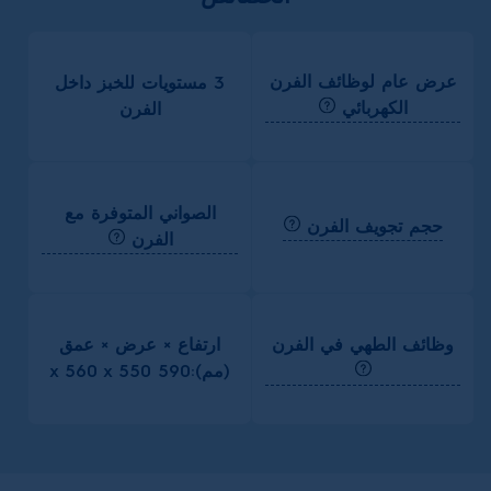
عرض عام لوظائف الفرن
3 مستويات للخبز داخل
الكهربائي
الفرن
الصواني المتوفرة مع
حجم تجويف الفرن
الفرن
وظائف الطهي في الفرن
ارتفاع × عرض × عمق
(مم):590 x 560 x 550