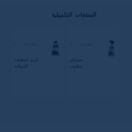
المنتجات التكميلية
M3HCC300
M3OCS300
سبراي
كريم لتنظيف
تنظيف
المواقد
الأفران
الزجاجية
والميكروويف