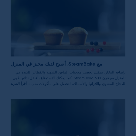
مع SteamBake، أصبح لديك مخبز في المنزل
بإضافة البخار، يمكنك تحضير معجنات المافن الشهية والفطائر اللذيذة في
المنزل مع فرن 600 SteamBake. كما يمكنك الاستمتاع بأفضل نتائج طهي
أقرأ المزيد
للدجاج المشوي واللازانيا والأسماك، لتحصل على مأكولات مقرمشة من
الخارج وطرية من الداخل بلمسة زر.