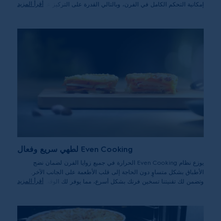
أقرأ المزيد
إمكانية التحكم الكامل في الفرن، وبالتالي القدرة على التركيز على إطلاق
العنان لإبداعك في المطبخ.
Even Cooking لطهي سريع وفعال
يوزع نظام Even Cooking الحرارة في جميع زوايا الفرن لضمان نضج
الأطباق بشكل متساوٍ دون الحاجة إلى قلب الأطعمة على الجانب الآخر.
أقرأ المزيد
وتضمن لك تقنيتنا تسخين فرنك بشكل أسرع، مما يوفر لك الوقت والطاقة.