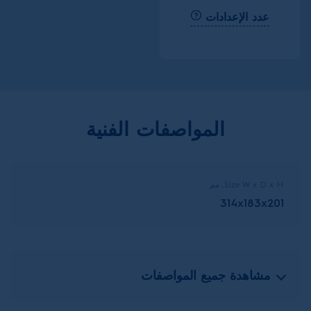
عدد الإعدادات
المواصفات الفنية
Size W x D x H, مم
314x183x201
مشاهدة جميع المواصفات