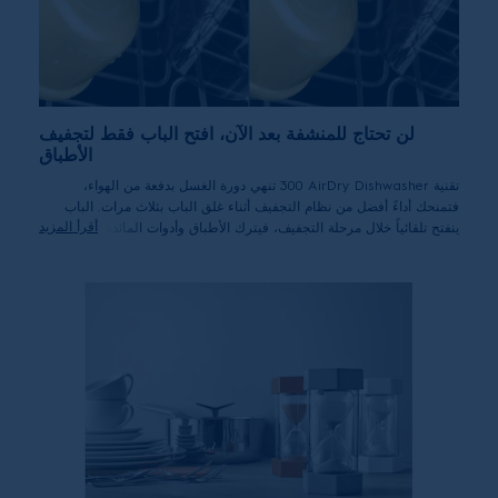
لن تحتاج للمنشفة بعد الآن، افتح الباب فقط لتجفيف
الأطباق
تقنية 300‎ AirDry Dishwasher تنهي دورة الغسل بدفعة من الهواء،
فتمنحك أداءً أفضل من نظام التجفيف أثناء غلق الباب بثلاث مرات. الباب
أقرأ المزيد
ينفتح تلقائياً خلال مرحلة التجفيف، فيترك الأطباق وأدوات المائدة جافة تماماً.