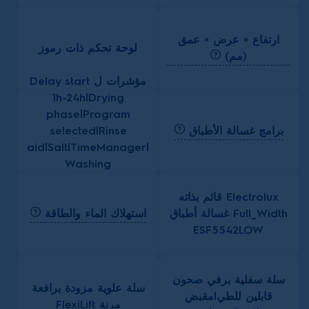
ارتفاع × عرض × عمق
لوحة تحكم ذات رموز
(مم)
مؤشرات ل Delay start
1h-24h|Drying
phase|Program
برامج غسالة الأطباق
selected|Rinse
aid|Salt|TimeManager|
Washing
phase|XtraDry
Electrolux قائم بذاته
استهلاك الماء والطاقة
Full_Width غسالة أطباق
ESF5542LOW
سلة سفلية برفي صحون
سلة علوية مزودة برافعة
قابلين للطي|مقبض
مرنة FlexiLift