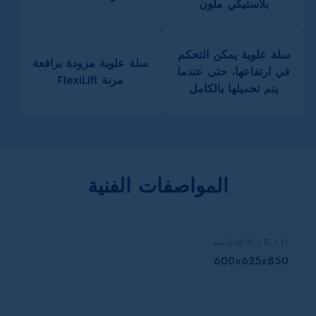
بلاستيكي ملون
سلة علوية يمكن التحكم
سلة علوية مزودة برافعة
في ارتفاعها، حتى عندما
مرنة FlexiLift
يتم تحميلها بالكامل
المواصفات الفنية
Size W x D x H, مم
600x625x850