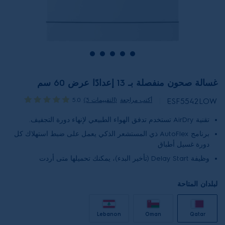
غسالة صحون منفصلة بـ 13 إعدادًا عرض 60 سم
أكتب مراجعة
(3 التقييمات)
5.0
ESF5542LOW
تقنية AirDry تستخدم تدفق الهواء الطبيعي لإنهاء دورة التجفيف.
برنامج AutoFlex ذي المستشعر الذكي يعمل على ضبط استهلاك كل
دورة غسيل أطباق
وظيفة Delay Start (تأخير البدء)، يمكنك تحميلها متى أردت
لبلدان المتاحة
Lebanon
Oman
Qatar