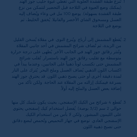
تُنزع طبقة القشدة العلوية التي تغطي عبوة حليب جوز الهند
(يمكنك وضع العبوة في الثلاجة قبل التحضير لتتمكن من نزع
طبقة القشدة بسهولة). يوضع 100 مل في وعاء ويُضاف إليه
العسل ومسحوق الشاي الأخضر والفانيلا. يُخفق الخليط، ثم
يوضع في الثلاجة.
يُقطع المشمش إلى أرباع. ويُنزع النوى. في مقلاة يُسخن القليل
من الزبدة، ثم تُضاف شرائح المشمش في أحد جانبي المقلاة
وتُنثر رقائق جوز الهند في الجانب الآخر. يُطهى على درجة حرارة
متوسطة مع تقليب رقائق جوز الهند باستمرار. تُقلب شرائح
المشمش حتى تكتسب لوناً ذهبياً على الجانبين، وعندما يبدأ في
اكتساب اللون الذهبي يُضاف العسل وملح البحر. يُترك على النار
لمدة دقيقة أخرى أو حتى يصبح ذهبي اللون. قد يحترق جوز الهند
بسرعة فيمكنك إزالته من المقلاة عند الحاجة. ولكن تأكد من
إضافة بعض العسل والملح إليه أولاً.
تُقطع 4 شرائح من الكيك الإسفنجي، بحيث يكون سُمك كل منها
حوالي 2 سم (3/2 بوصة). يُفضل استخدام كيك إسفنجي يحتوي
على الليمون المبشور، ولكن لا بأس من استخدام الكيك
الإسفنجي العادي. توضع في جهاز التحميص وتُحمص لبضع دقائق
حتى تصبح ذهبية اللون.