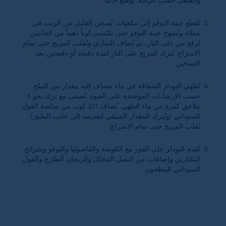
والفلفل حسب الرغبة. يوضع جانباً.
تُقطع جبنة التوفو إلى مكعبات. يُسخن القليل من الزيت في
مقلاة وتُشوح جبنة التوفو حتى تكتسب لوناً ذهبياً من الجانبين.
تُرفع من على النار، ثم يُضاف التماري ويُقلب المزيج حتى تمام
الامتزاج. يُترك المزيج على النار لمدة دقيقة أو دقيقتين بعد
التسخين.
تُطهى النودلز الشفافة في ماء مضاف إليه مقدار من الملح
حسب الإرشادات الموضحة على العبوة. تُصفى مع ترك نحو 3
ملاعق كبيرة من ماء الطهي. يُضاف 2/1 كوب من صلصة الفول
السوداني (ويُترك المقدار المتبقي لتقديمه إلى جانب الطبق).
يُقلب المزيج حتى تمام الامتزاج.
تُقدم النودلز على الفور مع الكوسة والفاصوليا والتوفو وشرائح
النكتارين وإضافات من البصل المخلل والريحان الطازج والفول
السوداني المطحون.