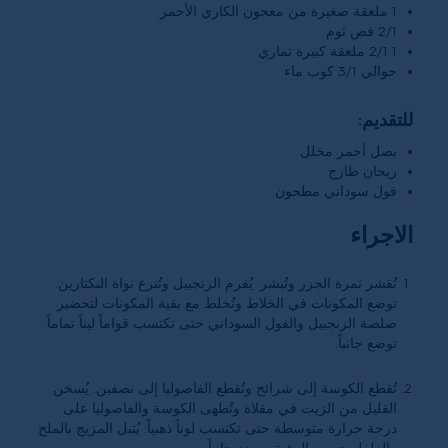
1 ملعقة صغيرة من معجون الكاري الأحمر
2/1 فص ثوم
1 2/1 ملعقة كبيرة تماري
حوالي 3/1 كوب ماء
للتقديم:
بصل أحمر مخلل
ريحان طازج
فول سوداني مطحون
الاجراء
تُقشر ثمرة الجزر وتُبشر. يُفرم الزنجبيل وتُنزع نواة النكتارين.
توضع المكونات في الخلاط وتُخلط مع بقية المكونات لتحضير
صلصة الزنجبيل والفول السوداني حتى تكتسب قواماً ليناً تماماً.
توضع جانباً.
تُقطع الكوسة إلى شرائح وتُقطع الفاصوليا إلى نصفين. يُسخن
القليل من الزيت في مقلاة وتُطهى الكوسة والفاصوليا على
درجة حرارة متوسطة حتى تكتسب لوناً ذهبياً. يُتبل المزيج بالملح