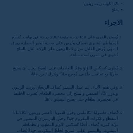
1/3 كوب زيت زيتون
ملح
الاجراء
يُسخن الفرن على 150 درجة مئوية/300 درجة فهرنهايت. تُقطع
الطماطم الشيري أنصاف وتُرص على صينية الخبز المبطنة بورق
الطهي. يُرش القليل من زيت الزيتون على الوجه. تُتبل بالملح.
تُشوى في الفرن لمدة ساعة.
يُطهى كسكس اللؤلؤ وفقًا للتعليمات على العبوة. يجب أن يصبح
طريًا مع تماسك طفيف. يُوضع جانبًا ويُترك ليبرد قليلاً.
وفي هذه الأثناء، يتم عمل البيستو. يُضاف الريحان وزيت الزيتون
وبذور عبّاد الشمس والملح إلى محضرة الطعام. يُضرب الخليط
في محضرة الطعام حتى يصبح البيستو ناعمًا.
تُضاف فاصوليا الكانيليني وفول الصويا الأخضر وزيتون الكالاماتا
المقطع والكراث المفروم جيدًا وجبن البارميزان المبشور في
بولة كبيرة. يُضاف أيضًا كسكس اللؤلؤ المطهو، والطماطم
المشوية، والبيستو. يُقلب المزيج لخلط المكونات جيدًا. يُضاف