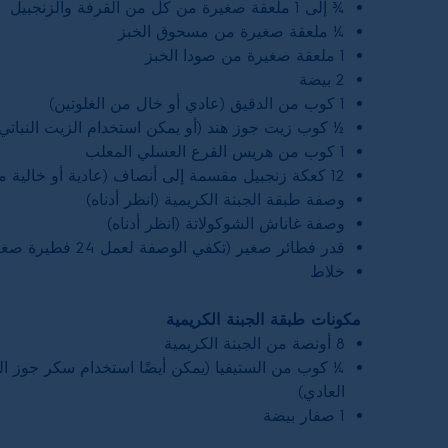
¾ إلى 1 ملعقة صغيرة من كل من القرفة والزنجبيل
¼ ملعقة صغيرة من مسحوق الخبز
1 ملعقة صغيرة من صودا الخبز
2 بيضة
1 كوب من الدقيق (عادي أو خال من الغلوتين)
½ كوب زيت جوز هند (أو يمكن استخدام الزيت النباتي)
1 كوب من هريس القرع العسلي المعلب
12 كعكة زنجبيل مقسمة إلى أنصاف (عادية أو خالية من الغلوتين)
وصفة طبقة الجبنة الكريمية (انظر أدناه)
وصفة غاناش الشوكولاتة (انظر أدناه)
قدر فطائر صغير (تكفي الوصفة لعمل 24 فطيرة صغيرة)
خلاط
مكونات طبقة الجبنة الكريمية
8 أونصة من الجبنة الكريمية
¼ كوب من الستيفيا (يمكن أيضًا استخدام سكر جوز اله
العادي)
1 صفار بيضة