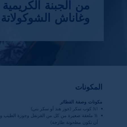
من الجبنة الكريمية
وغاناش الشوكولاتة
المكونات
مكونات وصفة الفطائر
1½ كوب سكر (جوز هند أو سكر بني)
½ ملعقة صغيرة من كل من القرنفل وجوزة الطيب وال
أن تكون مطحونة طازجة)