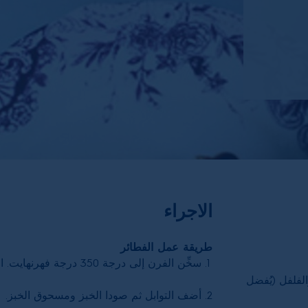
الاجراء
طريقة عمل الفطائر
سخِّن الفرن إلى درجة 350 درجة فهرنهايت. امزج جميع المكونات السائلة معًا في الخلاط.
فلفل (يُفضل
أضف التوابل ثم صودا الخبز ومسحوق الخبز.