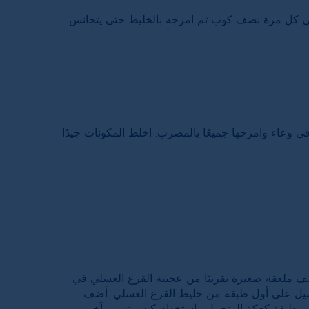
ي كل مرة نصف كوب ثم امزجه بالخليط حتى يتجانس
ي وعاء وامزجها جميعًا بالمضرب. اخلط المكونات جيدًا
 أضف ملعقة صغيرة تقريبًا من عجينة القرع العسلي في
بيل على أول طبقة من خليط القرع العسلي. أضف
ى طبقة كعكة الزنجبيل. باستخدام كيس تزيين آخر،