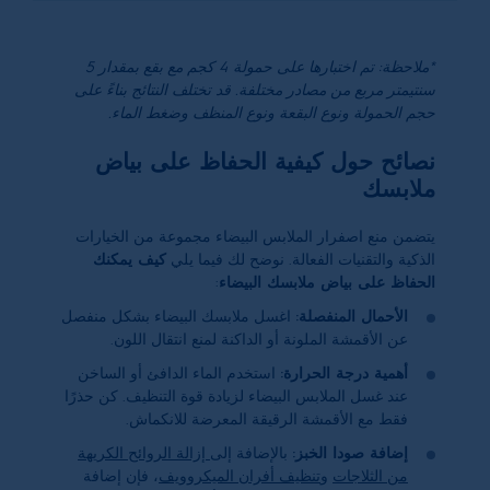
*ملاحظة: تم اختبارها على حمولة 4 كجم مع بقع بمقدار 5
سنتيمتر مربع من مصادر مختلفة. قد تختلف النتائج بناءً على
حجم الحمولة ونوع البقعة ونوع المنظف وضغط الماء.
نصائح حول كيفية الحفاظ على بياض
ملابسك
يتضمن منع اصفرار الملابس البيضاء مجموعة من الخيارات
الذكية والتقنيات الفعالة. نوضح لك فيما يلي
كيف يمكنك
الحفاظ على بياض ملابسك البيضاء
:
الأحمال المنفصلة:
اغسل ملابسك البيضاء بشكل منفصل
عن الأقمشة الملونة أو الداكنة لمنع انتقال اللون.
أهمية درجة الحرارة:
استخدم الماء الدافئ أو الساخن
عند غسل الملابس البيضاء لزيادة قوة التنظيف. كن حذرًا
فقط مع الأقمشة الرقيقة المعرضة للانكماش.
إضافة صودا الخبز:
بالإضافة إلى
إزالة الروائح الكريهة
من الثلاجات
و
تنظيف أفران الميكروويف
، فإن إضافة