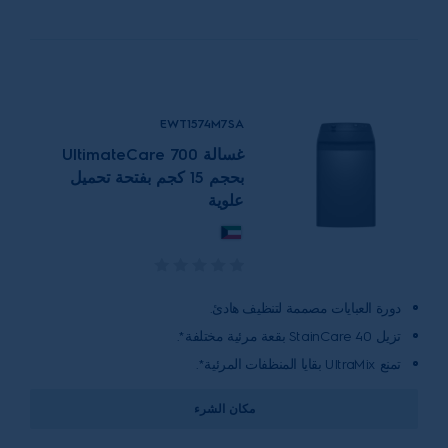
EWT1574M7SA
غسالة UltimateCare 700
بحجم 15 كجم بفتحة تحميل
علوية
دورة العبايات مصممة لتنظيف هادئ.
تزيل StainCare 40 بقعة مرئية مختلفة*.
تمنع UltraMix بقايا المنظفات المرئية*.
مكان الشرء