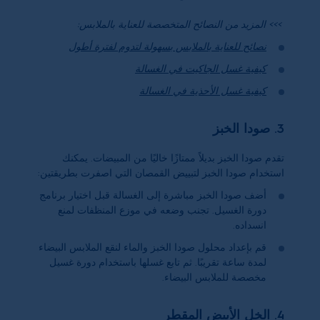
>>> المزيد من النصائح المتخصصة للعناية بالملابس:
نصائح للعناية بالملابس بسهولة لتدوم لفترة أطول
كيفية غسل الجاكيت في الغسالة
كيفية غسل الأحذية في الغسالة
3. صودا الخبز
تقدم صودا الخبز بديلاً ممتازًا خاليًا من المبيضات. يمكنك
استخدام صودا الخبز لتبييض القمصان التي اصفرت بطريقتين:
أضف صودا الخبز مباشرة إلى الغسالة قبل اختيار برنامج
دورة الغسيل. تجنب وضعه في موزع المنظفات لمنع
انسداده.
قم بإعداد محلول صودا الخبز والماء لنقع الملابس البيضاء
لمدة ساعة تقريبًا. ثم تابع غسلها باستخدام دورة غسيل
مخصصة للملابس البيضاء.
4. الخل الأبيض المقطر