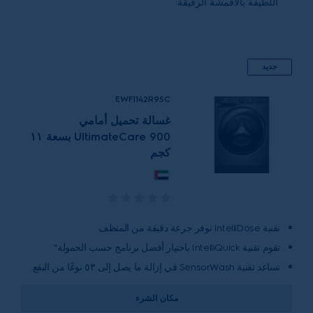
اللطيفة بالأقمشة الرقيقة:
جديد
EWF1142R9SC
غسالة تحميل أمامي
UltimateCare 900 بسعة ١١
كجم
تقنية IntelliDose توفر جرعة دقيقة من المنظف
تقوم تقنية IntelliQuick باختيار أفضل برنامج حسب الحمولة"
تساعد تقنية SensorWash في إزالة ما يصل إلى ٥٣ نوعًا من البقع.
مكان الشرء