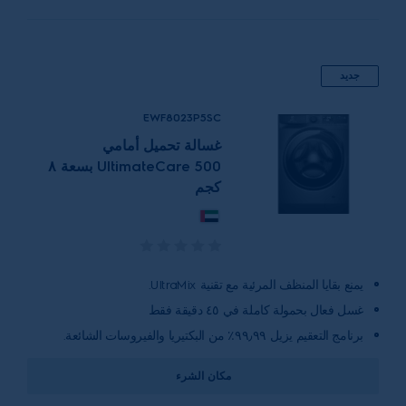
جديد
EWF8023P5SC
غسالة تحميل أمامي
UltimateCare 500 بسعة ٨
كجم
يمنع بقايا المنظف المرئية مع تقنية UltraMix.
غسل فعال بحمولة كاملة في ٤٥ دقيقة فقط
برنامج التعقيم يزيل ٩٩٫٩٩٪ من البكتيريا والفيروسات الشائعة.
مكان الشرء