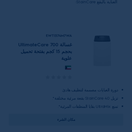
العناية بالبقع StainCare:
EWT1574M7WA
غسالة UltimateCare 700
بحجم 15 كجم بفتحة تحميل
علوية
دورة العبايات مصممة لتنظيف هادئ.
تزيل StainCare 40 بقعة مرئية مختلفة*.
تمنع UltraMix بقايا المنظفات المرئية*.
مكان الشرء