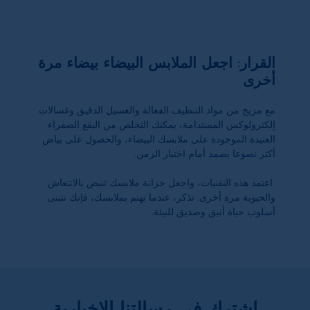
القرار: اجعل الملابس البيضاء بيضاء مرة
أخرى
مع مزيج من مواد التنظيف الفعالة والغسيل الدقيق وغسالات
إلكترولوكس المستدامة، يمكنك التخلص من البقع الصفراء
العنيدة الموجودة على ملابسك البيضاء، والحصول على بياض
أكثر نصوعا يصمد أمام اختبار الزمن.
اعتمد هذه التقنيات، واجعل خزانة ملابسك تنبض بالانتعاش
والحيوية مرة أخرى. تذكر، عندما تهتم بملابسك، فإنك تتبنى
أسلوب حياة أنيق وصديق للبيئة.
اشترك في رسالتنا الإخبارية