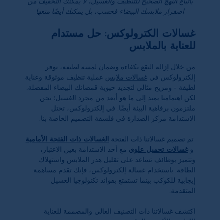
باتباع النهج الصحيح للتنظيف والغسيل، لا يمكنك التخفيف من
اصفرار ملابسك البيضاء فحسب، بل يمكنك أيضًا منعها
غسالات الكترولوكس: حل مستدام
للعناية بالملابس
من خلال إزالة البقع بكفاءة وضمان لمسة لطيفة، توفر
إلكترولوكس في
غسالات ملابس
عملية تنظيف موثوقة وعناية
لطيفة - ومزيج مثالي لتجديد حيوية قمصانك البيضاء المفضلة.
لكن اهتمامنا يمتد إلى ما هو أبعد من مجرد الغسيل؛ نحن
ملتزمون برفاهية البيئة أيضًا. في إلكترولوكس، تحتل
الاستدامة مركز الصدارة في فلسفة التصميم الخاصة بنا.
تم تصميم غسالاتنا ذات الفتحة
الغسالات ذات الفتحة الأمامية
و
غسالات تحميل علوي
مع أخذ الاستدامة بعين الاعتبار،
وتتميز بوظائف تساعد على تقليل هدر الملابس واستهلاك
الطاقة. باستخدام غسالة إلكترولوكس، فإنك تقدم مساهمة
إيجابية للكوكب بينما تستمتع بفوائد تكنولوجيا الغسيل
المتقدمة.
اكتشف غسالاتنا ذات التصنيف العالي والمصممة للعناية