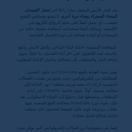
يعد الخل الأبيض المقطر خيارًا رائعًا آخر
لجعل القمصان
البيضاء الصفراء بيضاء مرة أخرى
. لا يتمتع بخصائص التفتيح
فحسب، بل يعمل أيضًا على تحييد الروائح الكريهة في
الأقمشة. ويمكنك أيضا استخدامه كمعالجة مسبقة خالية من
المبيضات أو كمادة مضافة في دورة الغسيل القياسية.
للمعالجة المسبقة، اخلط الماء الساخن والخل الأبيض وانقع
ملابسك فيه. للحصول على حل أثناء الغسيل، ما عليك سوى
إضافة الخل والمنظفات إلى غسالتك واختيار الإعداد المطلوب.
تعتبر تقنية العناية بالبقع StainCare أحد حلول الغسيل
المتكاملة من إلكترولوكس، حيث تجمع بين تقنيات الغسالات
المتقدمة لإزالة 40 بقعة مرئية مختلفة* دون الحاجة إلى
معالجة مسبقة. أولاً، تعمل خاصية UltraMix على إذابة
المنظفات وتنشيطها قبل دخولها إلى الوعاء الاسطواني. بعد
ذلك، تقوم دورة StainCare بمعالجة البقع الصعبة، يليها
نفاثات مزدوجة قوية عالية الضغط للحصول على شطف
شامل ونتائج غسيل ممتازة.
فيما يلي مجموعتنا من غسالات إلكترولوكس التي توفر ميزة