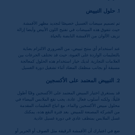
1. حلول التبييض
تم تصميم مبيضات الغسيل خصيصًا لتجديد مظهر الأقمشة.
حيث تتفوق هذه المبيضات في تفتيح اللون الأبيض وأيضا إزالة
نزيف الألوان من الأقمشة النابضة بالحياة.
عند استخدام أي منتج تبييض، من الضروري الالتزام بعناية
بالتعليمات الواردة على العبوة، حيث قد تختلف الجرعات بين
العلامات التجارية. لديك خيار استخدام هذه الحلول كمعالجة
مسبقة أو بجانب منظفك المعتاد أثناء تشغيل دورة الغسيل.
2. التبييض المعتمد على الأكسجين
قد يستغرق اختيار المبيض المعتمد على الأكسجين وقتًا أطول
قليلًا، ولكنه أسلوب فعال. عادة، يجب نقع الملابس البيضاء في
محلول مبيض الأكسجين والماء، مع اتباع التعليمات المقدمة
من الشركة المصنعة للمبيض. بعد فترة النقع هذه، يمكنك
غسل الملابس بمنظف عادي في دورة غسيل عادية.
ضع في اعتبارك أن الأقمشة الرقيقة مثل الصوف أو الحرير أو