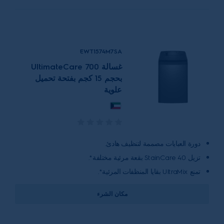
EWT1574M7SA
غسالة UltimateCare 700
بحجم 15 كجم بفتحة تحميل
علوية
دورة العبايات مصممة لتنظيف هادئ.
تزيل StainCare 40 بقعة مرئية مختلفة*.
تمنع UltraMix بقايا المنظفات المرئية*.
مكان الشرء