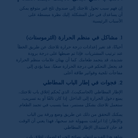
إن فهم سبب تحول ثلاجتك إلى صندوق ثلج غير متوقع يمكن
أن يساعدك في حل المشكلة. إليك نظرة مبسطة على
الأسباب الرئيسية:
1. مشاكل في منظم الحرارة (الثرموستات)
أحيانًا، قد تغير إعدادات درجة حرارة ثلاجتك عن طريق الخطأ
عند ترتيب المشتريات. فإذا تم ضبطها على درجة برودة
شديدة، قد يتجمد طعامك. كما أن بهتان علامات منظم الحرارة
قد يجعل التحكم في درجة الحرارة صعبًا، مما يؤدي إلى
مفاجآت ثلجية وفواتير طاقة أعلى.
2. فجوات في إطار الباب المطاطي
الإطار المطاطي (الجاسكيت)، الذي يُحكم إغلاق باب ثلاجتك،
يمنع دخول الحرارة إلى الداخل. إذا كان تالفًا أو به تسريب،
ستعمل ثلاجتك بشكل مستمر، مما يتسبب في تجمد الطعام.
يمكنك التحقق من ذلك عن طريق وضع ورقة بين الباب
والإطار؛ إذا انزلقت بسهولة عند سحبها، فهذا يعني أن الوقت
قد حان لاستبدال الإطار المطاطي.
شاهد هذا الفيديو لتتعلم نصائح الخبراء لضمان إغلاق باب