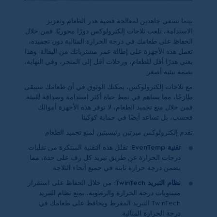
بينما نسعى جاهدين لمعالجة قضية هدر الطعام وتعزيز
الاستدامة، تلعب ثلاجات إلكترولوكس دورًا محوريًا. فمن خلال
الحفاظ على طعامك في درجة الحرارة المثالية دون تجميده،
تعمل هذه الأجهزة على إطالة عمر مشترياتك من البقالة. وهذا
يعني هدرًا أقل للطعام، ورحلات أقل إلى المتجر، وفي النهاية،
بصمة بيئية أصغر.
مع ثلاجات إلكترولوكس، يمكنك الوثوق في أن طعامك سيبقى
طازجًا، مما يساهم في نمط حياة أكثر استدامة وصداقة للبيئة.
فمن خلال منع تجميد الطعام، لا توفر هذه الأجهزة أموالك
فحسب، بل تساعد أيضًا في حماية كوكبنا.
تقدم إلكترولوكس ميزتين رئيسيتين لمنع تجميد الطعام:
تقنية EvenTemp:
تقلل هذه التقنية المبتكرة من تقلبات
درجات الحرارة عن طريق تبريد كل رف على حدة، مما
يضمن درجة حرارة ثابتة في جميع أنحاء الثلاجة.
نظام التبريد TwinTech:
من خلال الحفاظ على استقرار
مستويات درجة الحرارة والرطوبة، يمنع نظام التبريد
TwinTech التبريد المفرط ويحافظ على طعامك في
درجة الحرارة المثالية.