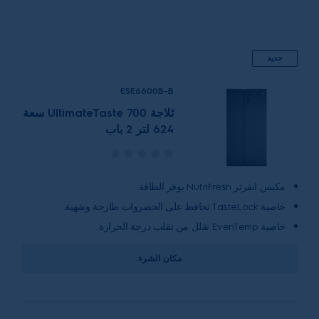
جديد
ESE6600B-B
ثلاجة UltimateTaste 700 سعة
624 لتر 2 باب
مكبس انفرتر NutriFresh يوفر الطاقة.
خاصية TasteLock تحافظ على الخضروات طازجة وشهية.
خاصية EvenTemp تقلل من تقلب درجة الحرارة.
مكان الشرء