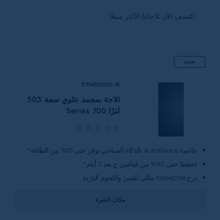
اكتشف الآن ثلاجاتنا الأكثر مبيعًا:
جديد
ETM5002C-B
ثلاجة بمجمد علوي سعة 503
لترًا Series 700
خاصية AutoSense بالذكاء الصناعي توفر حتى 10% من الطاقة*.
احتفظ حتى 90% من فيتامين ج بعد 7 أيام*.
درج ExtraChill مثالي للجبن واللحوم الباردة
مكان الشرء