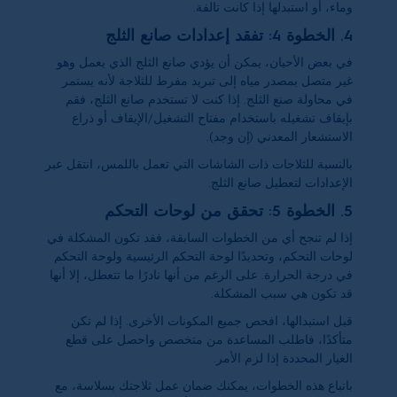
وماء، أو استبدلها إذا كانت تالفة.
4. الخطوة 4: تفقد إعدادات صانع الثلج
في بعض الأحيان، يمكن أن يؤدي صانع الثلج الذي يعمل وهو
غير متصل بمصدر مياه إلى تبريد مفرط للثلاجة لأنه يستمر
في محاولة صنع الثلج. إذا كنت لا تستخدم صانع الثلج، فقم
بإيقاف تشغيله باستخدام مفتاح التشغيل/الإيقاف أو ذراع
الاستشعار المعدني (إن وجد).
بالنسبة للثلاجات ذات الشاشات التي تعمل باللمس، انتقل عبر
الإعدادات لتعطيل صانع الثلج.
5. الخطوة 5: تحقق من لوحات التحكم
إذا لم تنجح أي من الخطوات السابقة، فقد تكون المشكلة في
لوحات التحكم، وتحديدًا لوحة التحكم الرئيسية ولوحة التحكم
في درجة الحرارة. على الرغم من أنها نادرًا ما تتعطل، إلا أنها
قد تكون هي سبب المشكلة.
قبل استبدالها، افحص جميع المكونات الأخرى. إذا لم تكن
متأكدًا، فاطلب المساعدة من متخصص واحصل على قطع
الغيار المحددة إذا لزم الأمر.
باتباع هذه الخطوات، يمكنك ضمان عمل ثلاجتك بسلاسة، مع