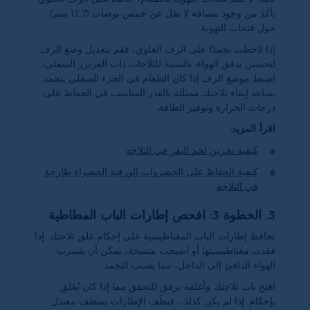
تأكد من وجود مسافة لا تقل عن خمس بوصات (12.7 سم)
حول فتحات التهوية.
إذا لاحظت تجمدًا على الرف العلوي، فقم بتعديل وضع الرف
لتحسين تدفق الهواء. بالنسبة للثلاجات ذات الفريزر السفلي،
اضبط موضع الرف إذا كان الطعام في الجزء السفلي يتجمد.
يساعد إبقاء ثلاجتك ممتلئة بالقدر المناسب في الحفاظ على
درجات الحرارة وتوفير الطاقة.
اقرأ المزيد:
كيفية تخزين لحم البقر في الثلاجة
كيفية الحفاظ على الخضروات الورقية الخضراء طازجة
في الثلاجة
3. الخطوة 3: افحص إطارات الباب المطاطية
تحافظ إطارات الباب المغناطيسية على إحكام غلق ثلاجتك. إذا
فقدت مغناطيسيتها أو أصبحت متسخة، يمكن أن يتسرب
الهواء الدافئ إلى الداخل، مما يسبب التجمد.
افتح باب ثلاجتك وأغلقه برفق للتحقق مما إذا كان يُغلق
بإحكام. إذا لم يكن كذلك، فنظّف الإطارات بمنظف معتدل