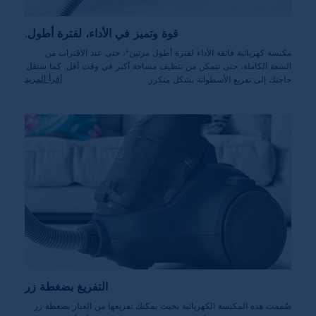
قوة وتميز في الأداء، لفترة أطول.
مكنسة كهربائية فائقة الأداء لفترة أطول مرتين*، حتى عند الاقتراب من
السعة الكاملة، حتى تتمكن من تنظيف مساحة أكبر في وقت أقل. كما ستقل
أقرأ المزيد
حاجتك إلى تفريغ الأسطوانة بشكل متكرر.
*مقارنةً بمكنسة AeroPerformer Cyclonic من حيث الأداء وقوة
الشفط.
التفريغ بضغطة زر
صُممت هذه المكنسة الكهربائية بحيث يمكنك تفريغها من الغبار بضغطة زر