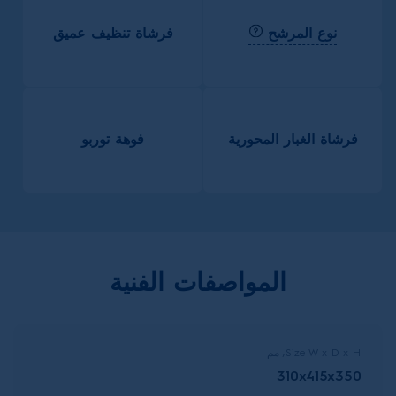
نوع المرشح
فرشاة تنظيف عميق
فرشاة الغبار المحورية
فوهة توربو
المواصفات الفنية
Size W x D x H, مم
310x415x350