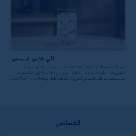
لفّي. قدّمي. استمتعي.
تُتيح لكِ صانعة الثلج Twist and Serve تخزين مكعبات الثلج بسهولة
لمشروباتكِ الباردة المفضلة. ما عليكِ سوى ملء قالب الثلج بالماء وتركه
أقرأ المزيد
حتى يتجمّد، ثم لفّي المقبض لتفريغ المكعبات داخل وعاء التخزين. إنه الحل
المثالي عندما ترغبين في الاستمتاع بمذاق منعش وبارد.
الخصائص