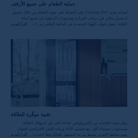
حماية الطعام على جميع الأرفف
تُساعد تقنية Cooling 360° على الحفاظ على جودة الطعام من خلال تحقيق
استقرار مثالي في درجات الحرارة ومستويات الرطوبة في جميع أنحاء
أقرأ المزيد
الثلاجة. تعمل قنوات الهواء المتعددة في الحائط الخلفي من الثلاجة على تدوير
الهواء البارد بفعالية، ليصل التبريد إلى كل زاوية من زوايا الثلاجة.
تقنية موفّرة للطاقة
توفّر تقنية الثلاجات من إلكترولوكس كفاءة أعلى في استهلاك الطاقة
ومستويات ضوضاء أقل، مع تحسين الأداء وزيادة العمر الافتراضي للجهاز.
أقرأ المزيد
يقوم ضاغط الإنفرتر بضبط سرعة التشغيل تلقائيًا وفقًا لاحتياجات التبريد، مما