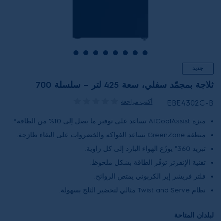
جديد
ثلاجة بمجمّد سفلي، سعة 425 لتر – سلسلة 700
أكتب مراجعة
EBE4302C-B
ميزة AICoolAssist تساعد على توفير ما يصل إلى 10% من الطاقة*.
منطقة GreenZone تساعد الفواكه والخضروات على البقاء طازجة.
تبريد 360° يوزّع الهواء البارد إلى كل زاوية.
تقنية الإنفرتر توفّر الطاقة بشكل ملحوظ.
فلتر فريشر إير الكربوني يمتص الروائح.
نظام Twist and Serve مثالي لتحضير الثلج بسهولة.
لبلدان المتاحة