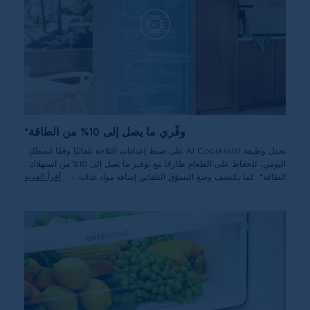
وفّري ما يصل إلى 10% من الطاقة*
تعمل وظيفة AI CoolAssist على ضبط إعدادات الثلاجة تلقائيًا وفقًا لنمطكِ
اليومي، للحفاظ على الطعام طازجًا مع توفير ما يَصل إلى 10% من استهلاك
أقرأ المزيد
الطاقة*. كما يكتشف وضع التسوّق التلقائي إضافة مواد غذائية جديدة، في
حين يتعرّف وضع العطلة التلقائي على فترات غيابكِ.
*تم إجراء الاختبار على طرازات BF70/80 بمقارنة استهلاك الطاقة خلال 24 ساعة
عند تفعيل وظيفة AICoolAssist مع وضع المصنع الافتراضي. قد يختلف التوفير
الفعلي للطاقة حسب درجة حرارة البيئة. وقد يؤثر ارتفاع درجة الحرارة على حفظ
الطعام.