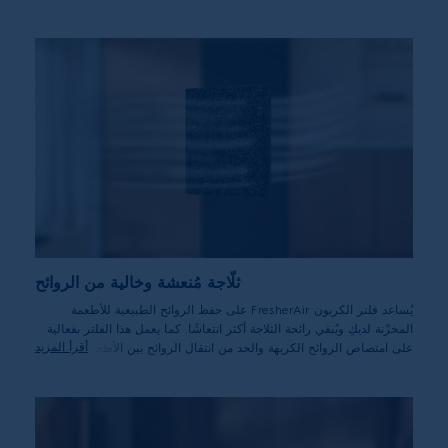
يضمن ظروف تخزين مثالية للطعام.
ثلّاجة مُنعشة وخالية من الروائح
يُساعد فلتر الكربون FresherAir على حفظ الروائح الطبيعية للأطعمة
المخزّنة لديكِ ويُبقي رائحة الثلاجة أكثر انتعاشًا. كما يعمل هذا الفلتر بفعالية
أقرأ المزيد
على امتصاص الروائح الكريهة والحد من انتقال الروائح بين الأطعمة المختلفة.