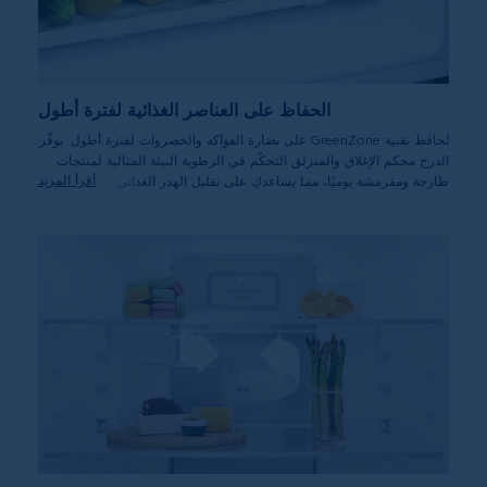
الحفاظ على العناصر الغذائية لفترة أطول
تُحافظ تقنية GreenZone على نضارة الفواكه والخضروات لفترة أطول. يوفّر
الدرج محكم الإغلاق والمنزلق التحكّم في الرطوبة البيئة المثالية لمنتجات
أقرأ المزيد
طازجة ومقرمشة يوميًا، مما يساعدكِ على تقليل الهدر الغذائي.