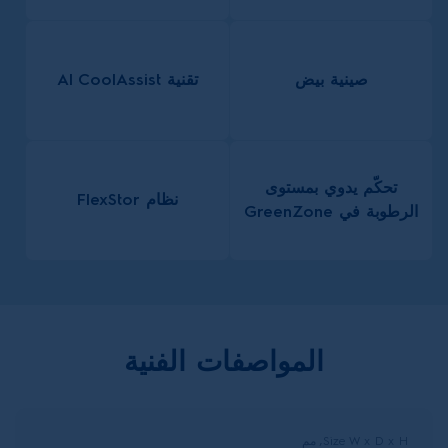
صينية بيض
تقنية AI CoolAssist
تحكّم يدوي بمستوى
نظام FlexStor
الرطوبة في GreenZone
المواصفات الفنية
Size W x D x H, مم