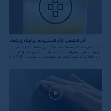
أدر المقبض، قدِّم المشروبات، وبالهناء والشفاء.
يتيح لك جهاز صنع الثلج Twist and Serve تخزين مكعبات الثلج بمنتهى
السهولة لتحضير المشروبات الباردة المفضلة لديك. فليس عليك إلا ملء
أقرأ المزيد
الدرج بالماء وتركه لبعض الوقت حتى يتجمد ثم إدارة المقبض لإخراج
مكعبات الثلج في الإناء. ويُعد هذا الجهاز خيارًا مثاليًا للاستمتاع بالمشروبات
الباردة المنعشة بصحبة الأصدقاء.