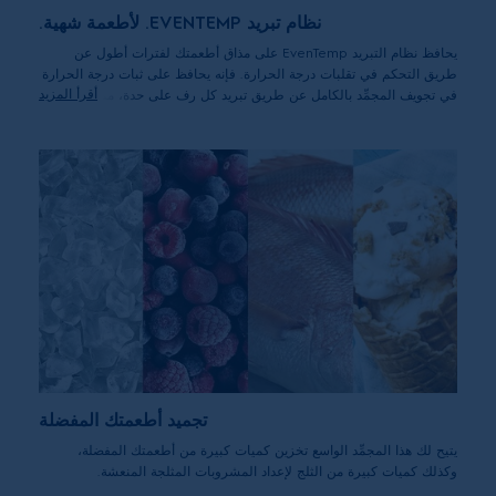
نظام تبريد EVENTEMP. لأطعمة شهية.
يحافظ نظام التبريد EvenTemp على مذاق أطعمتك لفترات أطول عن
طريق التحكم في تقلبات درجة الحرارة. فإنه يحافظ على ثبات درجة الحرارة
أقرأ المزيد
في تجويف المجمِّد بالكامل عن طريق تبريد كل رف على حدة، مما يحافظ
على مذاق وقوام الأطعمة لفترات أطول.
تجميد أطعمتك المفضلة
يتيح لك هذا المجمِّد الواسع تخزين كميات كبيرة من أطعمتك المفضلة،
وكذلك كميات كبيرة من الثلج لإعداد المشروبات المثلجة المنعشة.