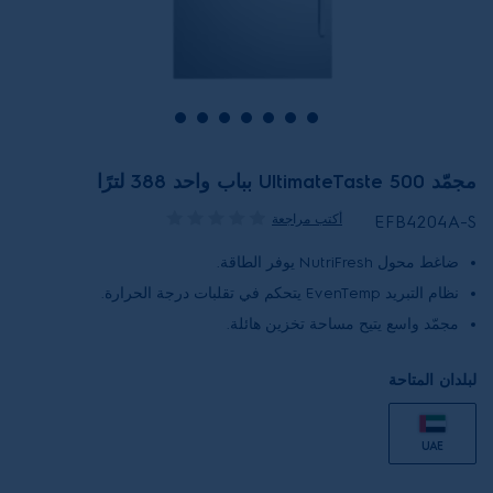
مجمّد UltimateTaste 500 بباب واحد 388 لترًا
أكتب مراجعة
EFB4204A-S
ضاغط محول NutriFresh يوفر الطاقة.
نظام التبريد EvenTemp يتحكم في تقلبات درجة الحرارة.
مجمّد واسع يتيح مساحة تخزين هائلة.
لبلدان المتاحة
UAE