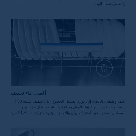
رائعة في نصف الوقت.
أقصى أداء تجفيف
أضف وظيفة XtraDry إلى دورة الغسيل للحصول على تجفيف بنسبة 100٪.
يسمح هذا الخيار لـ AirDry بالعمل مع RinseAid، مما يقلل من التوتر
أقرأ المزيد
السطحي، مما يسمح للماء بالجريان والتجفيف بوتيرة متزايدة. عند
استخدامهما معًا يساعد XtraDry وAirDry مع غسالة الأطباق RinseAid
على الوصول إلى أقصى تجفيف.