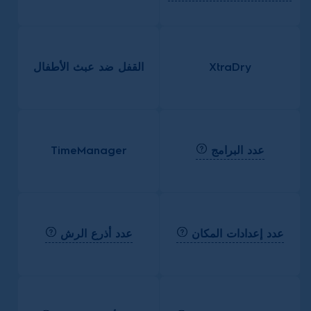
XtraDry
القفل ضد عبث الأطفال
عدد البرامج
TimeManager
عدد إعدادات المكان
عدد أذرع الرش