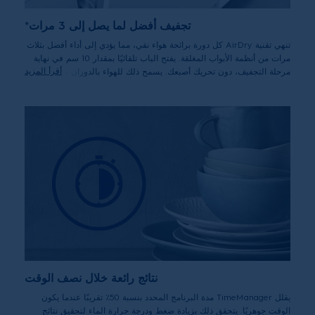
تجفيف أفضل لما يصل إلى 3 مرات*
تنهي تقنية AirDry كل دورة برائحة هواء نقي، مما يؤدي إلى أداء أفضل بثلاث
مرات من أنظمة الأبواب المغلقة. يفتح الباب تلقائيًا بمقدار 10 سم في نهاية
أقرأ المزيد
مرحلة التجفيف، دون تحريك أصبعك. يسمح ذلك للهواء بالدوران في الداخل،
مما يترك الأطباق وأدوات تناول الطعام جافة تمامًا ونقية في نهاية الدورة، مع
توفير الطاقة أيضًا.
*المقارنة مع النظام المغلق.
نتائج رائعة خلال نصف الوقت
يقلل TimeManager مدة البرنامج المحدد بنسبة 50٪ تقريبًا عندما يكون
الوقت جوهريًا. يتحقق ذلك بزيادة ضغط ودرجة حرارة الماء لتحقيق نتائج