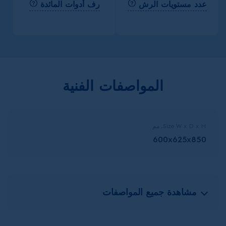
عدد مستويات الرش
رف أدوات المائدة
المواصفات الفنية
Size W x D x H, مم
600x625x850
مشاهدة جميع المواصفات