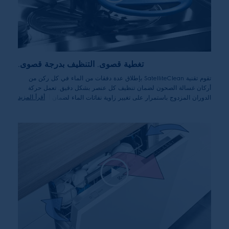
تغطية قصوى. التنظيف بدرجة قصوى.
تقوم تقنية SatelliteClean بإطلاق عدة دفقات من الماء في كل ركن من
أركان غسالة الصحون لضمان تنظيف كل عنصر بشكل دقيق. تعمل حركة
أقرأ المزيد
الدوران المزدوج باستمرار على تغيير زاوية نفاثات الماء لضمان أقصى
تغطية، مما يوفر نتائج تنظيف رائعة.
*مقارنة بذراع الرش القياسي الخاص بنا.