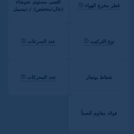
أقصى مستوى ضوضاء
قطر مخرج الهواء
(عال\منخفض): / ديسيبل
نوع التركيب
عدد السرعات
عدد المحركات
شفاط بوتجاز
فولاذ مقاوم للصدأ