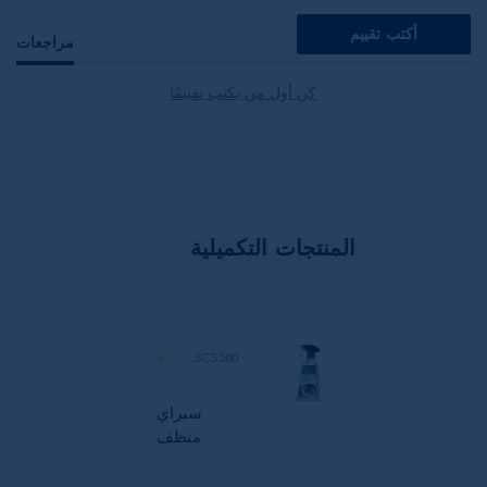
أكتب تقييم
مراجعات
كن أول من يكتب تقييمًا
المنتجات التكميلية
M3SCS300
سبراي
منظف
للاستانلس
ستيل