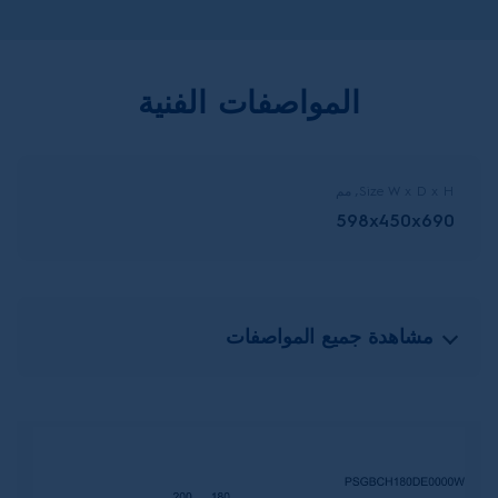
المواصفات الفنية
Size W x D x H, مم
598x450x690
مشاهدة جميع المواصفات