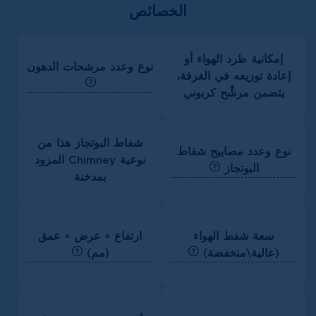
الخصائص
إمكانية طرد الهواء أو
نوع وعدد مرشحات الدهون
إعادة توزيعه في الغرفة،
يتضمن مرشِّح كربوني
شفاط البوتجاز هذا من
نوع وعدد مصابيح شفاط
نوعية Chimney المزود
البوتجاز
بمدخنة
سعة شفط الهواء
ارتفاع × عرض × عمق
(عالية\منخفضة)
(مم)