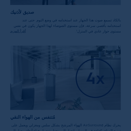
صديق لأذنيك
بالكاد تسمع صوت هذا الجهاز عند استخدامه في وضع النوم. حتى عند
استخدامه بأقصى سرعة، فإن مستوى الضوضاء لهذا الجهاز يكون في نفس
أقرأ المزيد
مستوى حوار عادي في المنزل¹.
*¹تم القياس على بُعد متر واحد من المنتج. موديل رقم PA91-406.
مُتنفس من الهواء النقي
يحرك نظام AirSurround الهواء المرشح بشكل سلس ومغزلي ويعمل على
توزيع الهواء بكفاءة في المنزل، لتصل إلى معدل توصيل هواء أنظف يصل إلى