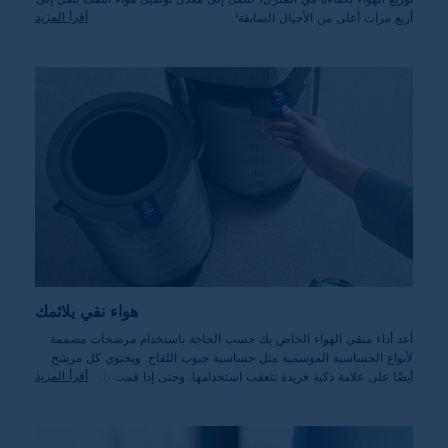
أقرأ المزيد
أربع مرات أعلى من الأجيال السابقة¹.
*¹بالمقارنة مع EAP150. يوصى به لتغطية الغرف بمساحة 88 مترًا
مربعًا.
هواء نقي يلائمك
أعد أداء منقي الهواء الخاص بك حسب الحاجة باستخدام مرشحات مصممة
لأنواع الحساسية الموسمية مثل حساسية حبوب اللقاح. ويحتوي كل مرشح
أقرأ المزيد
أيضًا على علامة ذكية فريدة تتعقب استخدامها. وحتى إذا قمت بإزالة المرشح
وإعادة تثبيته في الموسم التالي، فسوف يتعرف تلقائيًا على عمره المتبقي
ويبلغك عندما يحين وقت استبداله.