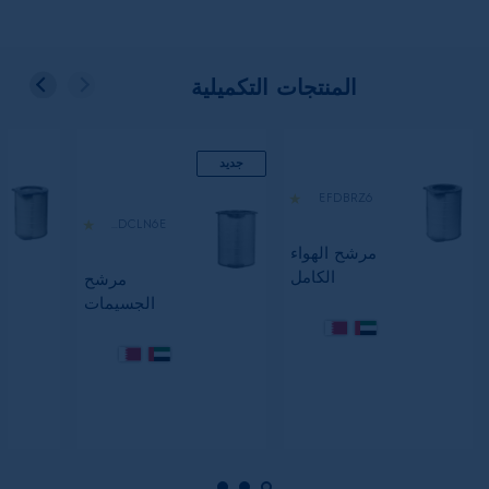
المنتجات التكميلية
جديد
EFDBRZ6
EFDCLN6E
مرشح الهواء
الكامل
مرشح
BREEZE
الجسيمات
متناهية
الصغر
CLEAN