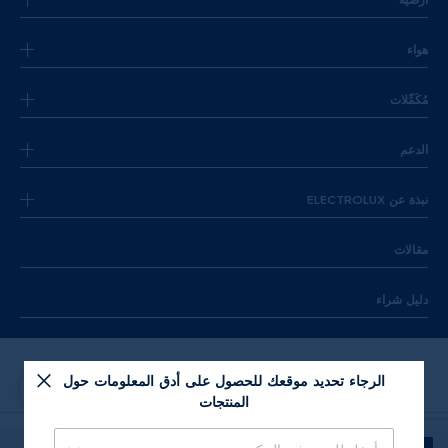
هواء
مُكَمِّلات
الدعم
نبذة عن ELECTROLUX
مقالات
دليل شراء
الرجاء تحديد موقعك للحصول على أدق المعلومات حول
المنتجات
|
الشروط والأحكام
سياسة الخصوصية