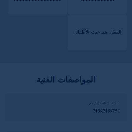
القفل ضد عبث الأطفال
المواصفات الفنية
Size W x D x H, مم
315x315x750