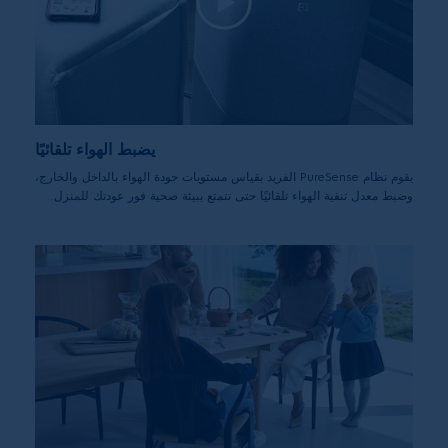
ISO18184-2019 للفيروسات A/PR8/34 H1N1 وHCoV-229E
³تنقية بنسبة تصل إلى 99.9% للجسيمات الدقيقة العالقة في الهواء
التي يبلغ حجمها 3 نانومتر استنادًا إلى نتائج الاختبارات الخارجية وفقًا
لمعيار ISO 16880
⁴تشير نتائج اختبارات السلامة الحيوية في إم آر آي غلوبال إلى قدرته
على إزالة ما يصل إلى 99.99% من فيروسات SARS-CoV-2 (فيروس
كورونا المستجد) الحية في غرفة اختبار بحجم 0.37 متر مكعب. لم تثبت
قدرته على قتل فيروسات SARS-CoV-2 أو تقليل أو منع انتشارها.
يضبط الهواء تلقائيًا
يجب استخدامه إلى جانب وسائل الوقاية الأخرى. لا تنطبق نتائج غرفة
يقوم نظام PureSense الفريد بقياس مستويات جودة الهواء بالداخل والخارج،
الاختبار بالضرورة على الغرف الأكبر حجمًا وغير المغلقة
وضبط معدل تنقية الهواء تلقائيًا حتى تتمتع ببيئة صحية فور عودتك للمنزل.