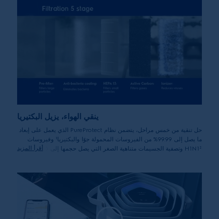
ينقي الهواء، يزيل البكتيريا
حل تنقية من خمس مراحل، يتضمن نظام PureProtect الذي يعمل على إبعاد
ما يصل إلى 99.99% من الفيروسات المحمولة جوًا والبكتيريا¹ وفيروسات
أقرأ المزيد
H1N1² وتصفية الجسيمات متناهية الصغر التي يصل حجمها إلى 3 نانومتر
مكعب. ويساعد في تقليل فيروس SARS-CoV-2 المحمول جوًا. وأثبتت
النتائج المعملية إزالة ما يصل إلى 99.99%⁴ من الفيروسات الحية.
¹تم اختباره وفقًا لمعيار GB 21551.2-2010 الملحق ب لجرثومة
الإشريكية القولونية والبكتيريا الكروية العنقودية الذهبية والبكتيريا
السراتية الذابلة والبكتيريا الفيلقية المستروحة
²تم اختبار فيروس إنفلونزا H1N1 (إنفلونزا الخنازير) وفقًا لمعيار