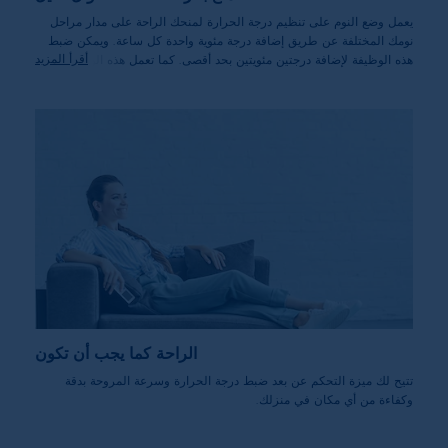
يعمل وضع النوم على تنظيم درجة الحرارة لمنحك الراحة على مدار مراحل
نومك المختلفة عن طريق إضافة درجة مئوية واحدة كل ساعة. ويمكن ضبط
أقرأ المزيد
هذه الوظيفة لإضافة درجتين مئويتين بحد أقصى. كما تعمل هذه الوظيفة على
منح جسمك درجة الحرارة المثالية لتتمتع بأقصى درجات الانتعاش والراحة
طوال الليل.
الراحة كما يجب أن تكون
تتيح لك ميزة التحكم عن بعد ضبط درجة الحرارة وسرعة المروحة بدقة
وكفاءة من أي مكان في منزلك.