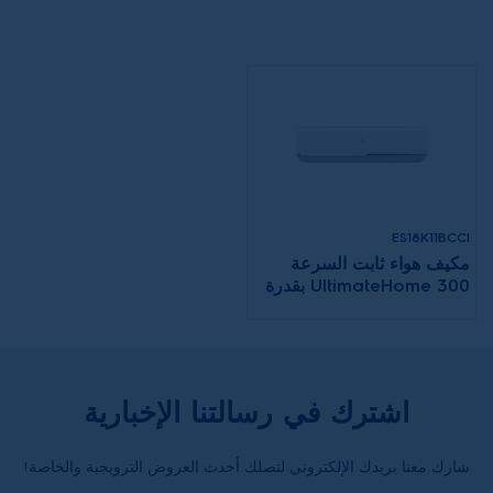
ES18K11BCCI
مكيف هواء ثابت السرعة
UltimateHome 300 بقدرة
18000 وحدة حرارية بريطانية
للغرف التي تصل مساحتها
إلى 24 - 35 قدم مربع
اشترك في رسالتنا الإخبارية
شارك معنا بريدك الإلكتروني لتصلك أحدث العروض الترويجية والخاصة!