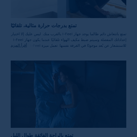
تمتع بدرجات حرارة مثالية، تلقائيًا
تمتع بانتعاش دائم طالما يوجد جهاز I-Feel بالقرب منك. ليس عليك إلا اختيار
إعداداتك المفضلة وسيتم ضبط مكيف الهواء تلقائيًا عندما يكون جهاز I-Feel
أقرأ المزيد
للاستشعار عن بُعد موجودًا في الغرفة نفسها. تعمل ميزة I-Feel على رفع
سرعة عمل مكيف الهواء حتى يصل إلى درجة الحرارة المرغوبة ثم يعود إلى
سرعته العادية.
تمتع بالراحة الفائقة طوال الليل