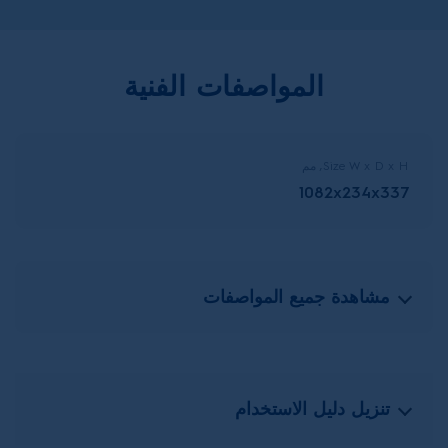
المواصفات الفنية
Size W x D x H, مم
1082x234x337
مشاهدة جميع المواصفات
تنزيل دليل الاستخدام